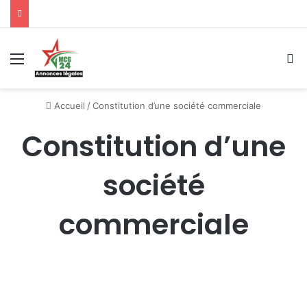
Menu
R
Accueil
/
Constitution d’une société commerciale
Constitution d’une
société
commerciale
Numéro: A-10-02-2023
13