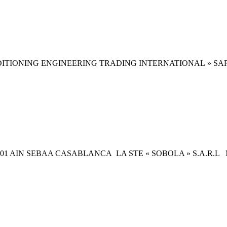
ONING ENGINEERING TRADING INTERNATIONAL » SARL au c
01 AIN SEBAA CASABLANCA LA STE « SOBOLA » S.A.R.L