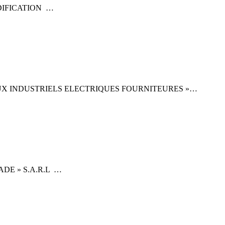
DIFICATION …
AUX INDUSTRIELS ELECTRIQUES FOURNITEURES »…
DE » S.A.R.L …