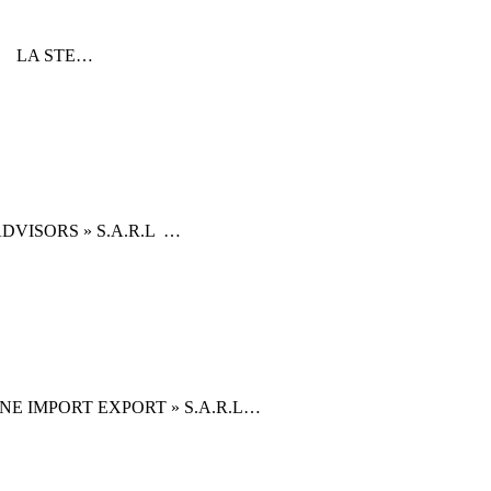
51 LA STE…
DVISORS » S.A.R.L …
NE IMPORT EXPORT » S.A.R.L…