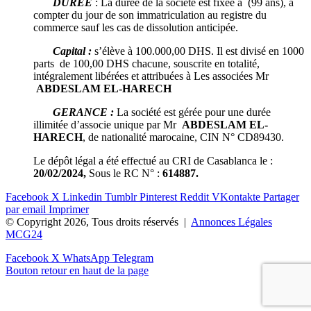
DUREE
: La durée de la société est fixée à (99 ans), à
compter du jour de son immatriculation au registre du
commerce sauf les cas de dissolution anticipée.
Capital :
s’élève à 100.000,00 DHS. Il est divisé en 1000
parts de 100,00 DHS chacune, souscrite en totalité,
intégralement libérées et attribuées à Les associées Mr
ABDESLAM EL-HARECH
GERANCE :
La société est gérée pour une durée
illimitée d’associe unique par Mr
ABDESLAM EL-
HARECH
, de nationalité marocaine, CIN N° CD89430.
Le dépôt légal a été effectué au CRI de Casablanca le :
20/02/2024,
Sous le RC N° :
614887.
Facebook
X
Linkedin
Tumblr
Pinterest
Reddit
VKontakte
Partager
par email
Imprimer
© Copyright 2026, Tous droits réservés |
Annonces Légales
MCG24
Facebook
X
WhatsApp
Telegram
Bouton retour en haut de la page