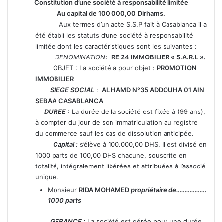
Constitution d’une société à responsabilité limitée
Au capital de 100 000,00
Dirhams.
Aux termes d’un acte S.S.P fait à Casablanca il a
été établi les statuts d’une société à responsabilité
limitée dont les caractéristiques sont les suivantes :
DENOMINATION
: RE 24 IMMOBILIER « S.A.R.L ».
OBJET : La société a pour objet :
PROMOTION
IMMOBILIER
SIEGE SOCIAL
:
AL HAMD N°35 ADDOUHA 01 AIN
SEBAA
CASABLANCA
DUREE
: La durée de la société est fixée à (99 ans),
à compter du jour de son immatriculation au registre
du commerce sauf les cas de dissolution anticipée.
Capital :
s’élève à 100.000,00 DHS. Il est divisé en
1000 parts de 100,00 DHS chacune, souscrite en
totalité, intégralement libérées et attribuées à l’associé
unique.
Monsieur
RIDA MOHAMED
propriétaire de………………
1000 parts
GERANCE :
La société est gérée pour une durée