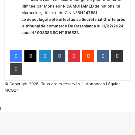
illimitée par Monsieur
RIDA MOHAMED
de nationalité
Marocaine, titulaire du CIN N°
BH247881
Le dépôt légal a été effectué au Secrétariat Greffe prés
le tribunal de commerce De Casablanca le 13/02/2024
sous N° 908383 RC N° 616523.
Linkedin
Tumblr
Pinterest
Reddit
VKontakte
Partager par email
Imprimer
© Copyright 2026, Tous droits réservés |
Annonces Légales
MCG24
Bouton
retour
en
haut
de