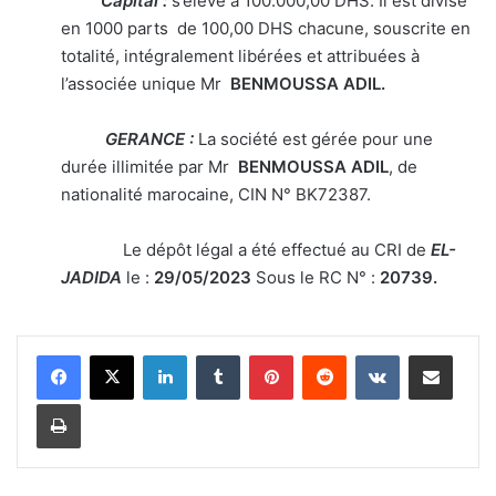
Capital :
s’élève à 100.000,00 DHS. Il est divisé
en 1000 parts de 100,00 DHS chacune, souscrite en
totalité, intégralement libérées et attribuées à
l’associée unique Mr
BENMOUSSA ADIL.
GERANCE :
La société est gérée pour une
durée illimitée par Mr
BENMOUSSA ADIL
, de
nationalité marocaine, CIN N° BK72387.
Le dépôt légal a été effectué au CRI de
EL-
JADIDA
le :
29/05/2023
Sous le RC N° :
20739.
Linkedin
Tumblr
Pinterest
Reddit
VKontakte
Partager par email
Imprimer