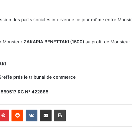
ession des parts sociales intervenue ce jour même entre Monsi
ar Monsieur
ZAKARIA BENETTAKI
(1500)
au profit de Monsieu
AKI
reffe prés le tribunal de commerce
859517 RC N° 422885
Pinterest
Reddit
VKontakte
Partager par email
Imprimer