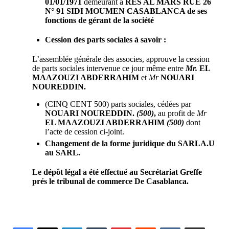
01/01/1971
demeurant à
RES AL MARS RUE 26
N° 91 SIDI MOUMEN CASABLANCA de ses
fonctions de gérant de la société
Cession des parts sociales à savoir :
L’assemblée générale des associes, approuve la cession
de parts sociales intervenue ce jour même entre
Mr.
EL
MAAZOUZI ABDERRAHIM
et
Mr
NOUARI
NOUREDDIN
.
(CINQ CENT 500) parts sociales, cédées par
NOUARI NOUREDDIN
.
(500)
,
au profit de
Mr
EL MAAZOUZI ABDERRAHIM
(500)
dont
l’acte de cession ci-joint.
Changement de la forme juridique du SARLA.U
au SARL.
Le dépôt légal a été effectué au Secrétariat Greffe
prés le tribunal de commerce De Casablanca.