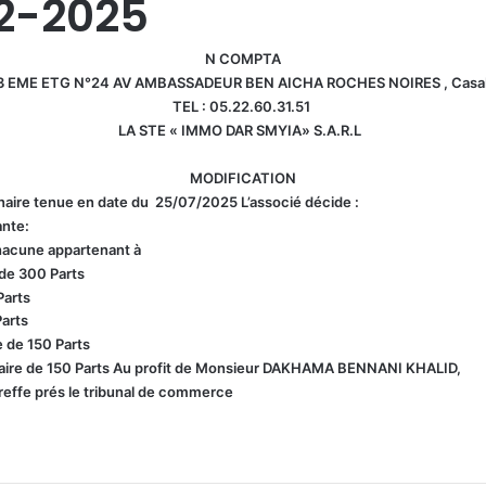
2-2025
N COMPTA
 3 EME ETG N°24 AV AMBASSADEUR BEN AICHA ROCHES NOIRES , Casa
TEL : 05.22.60.31.51
LA STE « IMMO DAR SMYIA» S.A.R.L
MODIFICATION
naire tenue en date du 25/07/2025 L’associé décide :
ante:
hacune appartenant à
de 300 Parts
Parts
arts
 de 150 Parts
re de 150 Parts Au profit de Monsieur DAKHAMA BENNANI KHALID,
Greffe prés le tribunal de commerce