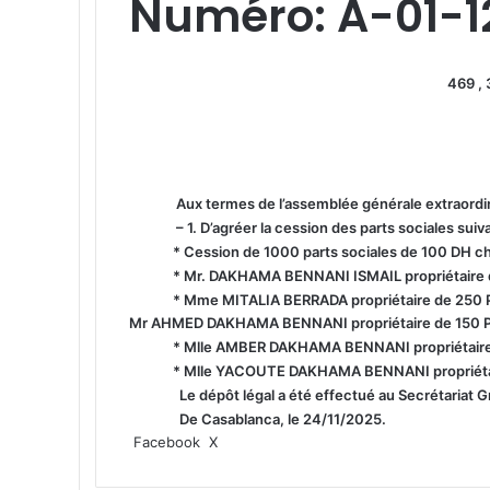
Numéro: A-01-1
469 ,
Aux termes de l’assemblée générale extraordi
– 1. D’agréer la cession des parts sociales suiv
* Cession de 1000 parts sociales de 100 DH c
* Mr. DAKHAMA BENNANI ISMAIL propriétaire 
* Mme MITALIA BERRADA propriétaire de 250 
Mr AHMED DAKHAMA BENNANI propriétaire de 150 P
* Mlle AMBER DAKHAMA BENNANI propriétaire
* Mlle YACOUTE DAKHAMA BENNANI propriétai
Le dépôt légal a été effectué au Secrétariat 
De Casablanca, le 24/11/2025.
Facebook
X
L
T
P
R
V
P
I
i
u
i
e
K
a
m
n
m
n
d
o
r
p