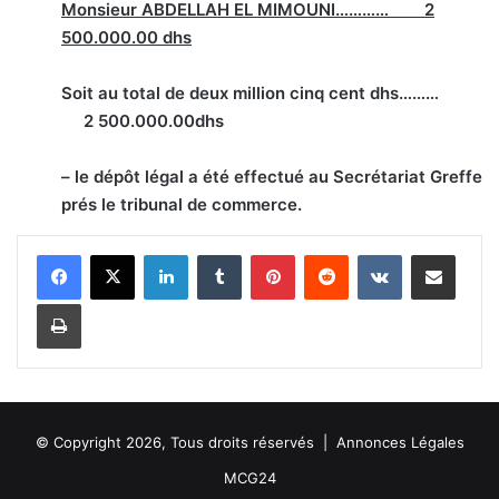
Monsieur ABDELLAH EL MIMOUNI………… 2
500.000.00 dhs
Soit au total de deux million cinq cent dhs………
2 500.000.00dhs
– le dépôt légal a été effectué au Secrétariat Greffe
prés le tribunal de commerce.
Linkedin
Tumblr
Pinterest
Reddit
VKontakte
Partager par email
Imprimer
© Copyright 2026, Tous droits réservés |
Annonces Légales
MCG24