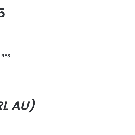
5
RES ,
L AU)