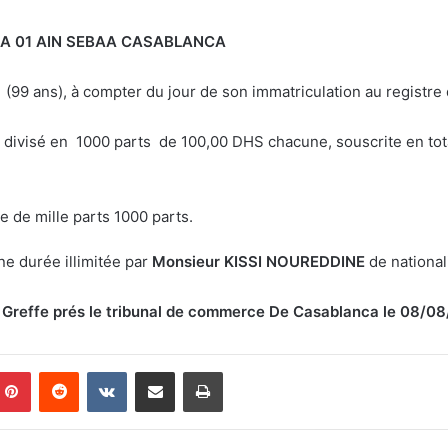
 01 AIN SEBAA
CASABLANCA
à (99 ans), à compter du jour de son immatriculation au registr
t divisé en 1000 parts de 100,00 DHS chacune, souscrite en total
re de mille parts 1000 parts.
ne durée illimitée par
Monsieur
KISSI NOUREDDINE
de national
iat Greffe prés le tribunal de commerce De Casablanca le 08
Pinterest
Reddit
VKontakte
Partager par email
Imprimer