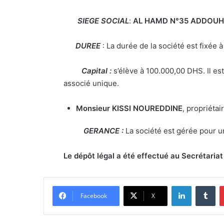
SIEGE SOCIAL
:
AL HAMD N°35 ADDOUHA
DUREE
: La durée de la société est fixée 
Capital :
s’élève à 100.000,00 DHS. Il es
associé unique.
Monsieur
KISSI NOUREDDINE
, propriétai
GERANCE :
La société est gérée pour u
Le dépôt légal a été effectué au Secrétar
Linkedin
Tumblr
Facebook
X