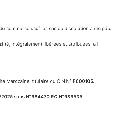
e du commerce sauf les cas de dissolution anticipée.
ité, intégralement libérées et attribuées a l
ité Marocaine, titulaire du CIN N°
F600105
.
/08/2025 sous N°984470 RC N°689535.