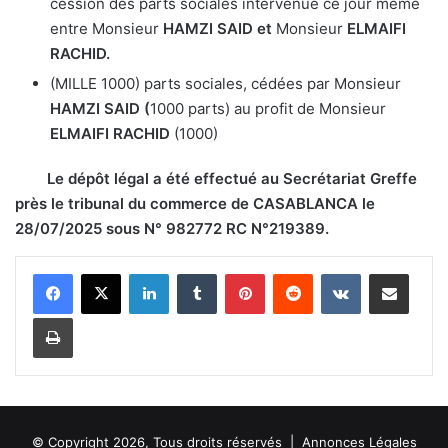
cession des parts sociales intervenue ce jour même
entre Monsieur
HAMZI SAID et
Monsieur
ELMAIFI
RACHID.
(MILLE 1000) parts sociales, cédées par Monsieur
HAMZI SAID
(
1000 parts) au profit de Monsieur
ELMAIFI RACHID
(1000)
Le dépôt légal a été effectué au Secrétariat Greffe
près le tribunal du commerce de CASABLANCA le
28/07/2025 sous N° 982772 RC N°219389.
Linkedin
Tumblr
Pinterest
Reddit
VKontakte
Partager par email
Imprimer
© Copyright 2026, Tous droits réservés |
Annonces Légales