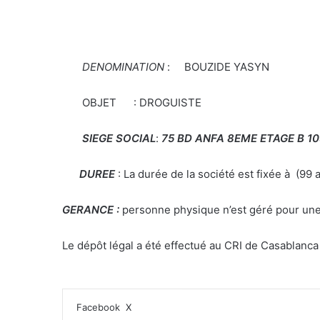
DENOMINATION
: BOUZIDE YASYN
OBJET : DROGUISTE
SIEGE SOCIAL
:
75 BD ANFA 8EME ETAGE B 1
DUREE
: La durée de la société est fixée à (99
GERANCE :
personne physique n’est géré pour une 
Le dépôt légal a été effectué au CRI de Casablanca 
Facebook
X
L
T
P
R
V
P
I