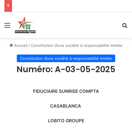
Menu
R
Accueil
/
Constitution d’une société à responsabilité limitée
Constitution d’une société à responsabilité limitée
Numéro: A-03-05-2025
FIDUCIAIRE SUNRISE COMPTA
CASABLANCA
LOBITO GROUPE