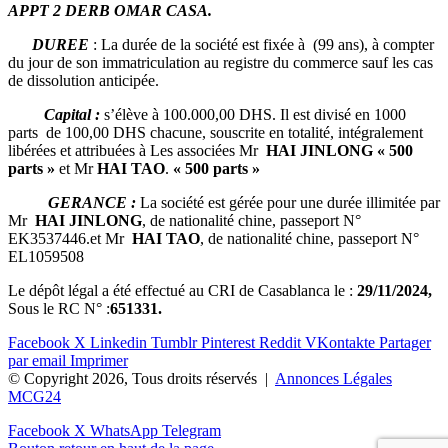
APPT 2 DERB OMAR CASA.
DUREE
: La durée de la société est fixée à (99 ans), à compter
du jour de son immatriculation au registre du commerce sauf les cas
de dissolution anticipée.
Capital :
s’élève à 100.000,00 DHS. Il est divisé en 1000
parts de 100,00 DHS chacune, souscrite en totalité, intégralement
libérées et attribuées à Les associées Mr
HAI JINLONG « 500
parts »
et Mr
HAI TAO
.
« 500 parts »
GERANCE :
La société est gérée pour une durée illimitée par
Mr
HAI JINLONG
, de nationalité chine, passeport N°
EK3537446.et Mr
HAI TAO
, de nationalité chine, passeport N°
EL1059508
Le dépôt légal a été effectué au CRI de Casablanca le :
29/11/2024,
Sous le RC N° :
651331.
Facebook
X
Linkedin
Tumblr
Pinterest
Reddit
VKontakte
Partager
par email
Imprimer
© Copyright 2026, Tous droits réservés |
Annonces Légales
MCG24
Facebook
X
WhatsApp
Telegram