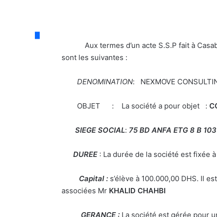
Aux termes d’un acte S.S.P fait à Casablanca
sont les suivantes :
DENOMINATION
: NEXMOVE CONSULTI
OBJET : La société a pour objet :
CO
SIEGE SOCIAL
:
75 BD ANFA ETG 8 B 1
DUREE
: La durée de la société est fixée 
Capital :
s’élève à 100.000,00 DHS. Il es
associées Mr
KHALID CHAHBI
GERANCE :
La société est gérée pour u