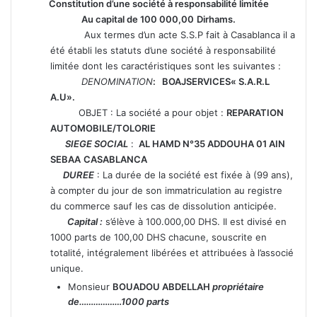
Constitution d’une société à responsabilité limitée
Au capital de 100 000,00
Dirhams.
Aux termes d’un acte S.S.P fait à Casablanca il a
été établi les statuts d’une société à responsabilité
limitée dont les caractéristiques sont les suivantes :
DENOMINATION
: BOAJSERVICES« S.A.R.L
A.U».
OBJET : La société a pour objet :
REPARATION
AUTOMOBILE/TOLORIE
SIEGE SOCIAL
:
AL HAMD N°35 ADDOUHA 01 AIN
SEBAA
CASABLANCA
DUREE
: La durée de la société est fixée à (99 ans),
à compter du jour de son immatriculation au registre
du commerce sauf les cas de dissolution anticipée.
Capital :
s’élève à 100.000,00 DHS. Il est divisé en
1000 parts de 100,00 DHS chacune, souscrite en
totalité, intégralement libérées et attribuées à l’associé
unique.
Monsieur
BOUADOU ABDELLAH
propriétaire
de………………1000 parts