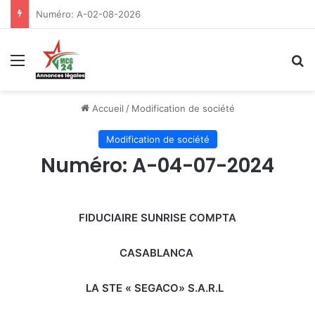
Numéro: A-02-08-2026
Menu
R
Accueil
/
Modification de société
Modification de société
Numéro: A-04-07-2024
FIDUCIAIRE SUNRISE COMPTA
CASABLANCA
LA STE « SEGACO» S.A.R.L