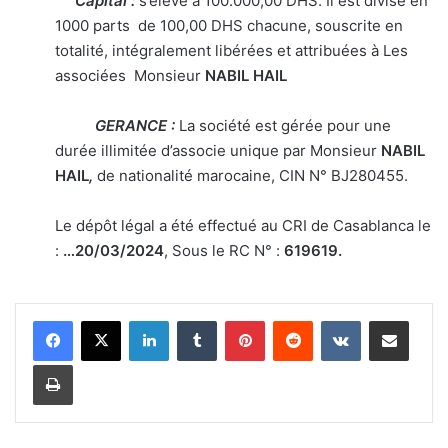
Capital :
s’élève à 100.000,00 DHS. Il est divisé en
1000 parts de 100,00 DHS chacune, souscrite en
totalité, intégralement libérées et attribuées à Les
associées
Monsieur
NABIL HAIL
GERANCE :
La société est gérée pour une
durée illimitée d’associe unique par Monsieur
NABIL
HAIL
,
de nationalité marocaine, CIN N° BJ280455.
Le dépôt légal a été effectué au CRI de Casablanca le
:
…20/03/2024
, Sous le RC N° :
619619.
Linkedin
Tumblr
Pinterest
Reddit
VKontakte
Partager par email
Imprimer