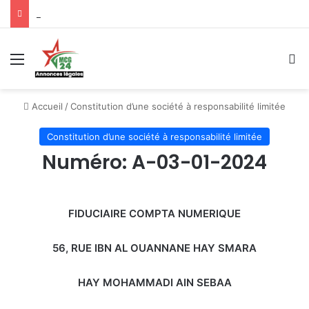
Numéro: A-01-08-2026
Menu
R
Accueil
/
Constitution d’une société à responsabilité limitée
Constitution d’une société à responsabilité limitée
Numéro: A-03-01-2024
FIDUCIAIRE COMPTA NUMERIQUE
56, RUE IBN AL OUANNANE HAY SMARA
HAY MOHAMMADI AIN SEBAA