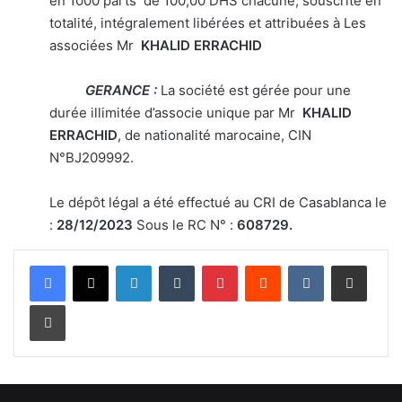
en 1000 parts de 100,00 DHS chacune, souscrite en
totalité, intégralement libérées et attribuées à Les
associées Mr
KHALID ERRACHID
GERANCE :
La société est gérée pour une
durée illimitée d’associe unique par Mr
KHALID
ERRACHID
, de nationalité marocaine, CIN
N°BJ209992.
Le dépôt légal a été effectué au CRI de Casablanca le
:
28/12/2023
Sous le RC N° :
608729.
Linkedin
Tumblr
Pinterest
Reddit
VKontakte
Partager par email
Imprimer