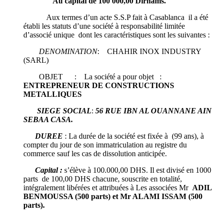
Au capital de 100 000,00 Dirhams.
Aux termes d’un acte S.S.P fait à Casablanca il a été
établi les statuts d’une société à responsabilité limitée
d’associé unique dont les caractéristiques sont les suivantes :
DENOMINATION
: CHAHIR INOX INDUSTRY
(SARL)
OBJET : La société a pour objet :
ENTREPRENEUR DE CONSTRUCTIONS
METALLIQUES
SIEGE SOCIAL
:
56 RUE IBN AL OUANNANE AIN
SEBAA CASA.
DUREE
: La durée de la société est fixée à (99 ans), à
compter du jour de son immatriculation au registre du
commerce sauf les cas de dissolution anticipée.
Capital :
s’élève à 100.000,00 DHS. Il est divisé en 1000
parts de 100,00 DHS chacune, souscrite en totalité,
intégralement libérées et attribuées à Les associées Mr
ADIL
BENMOUSSA (500 parts) et Mr ALAMI ISSAM (500
parts).