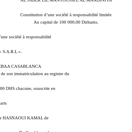
AL JABER LIL MANTOUJATE AL MAADINIYA
Constitution d’une société à responsabilité limitée
Au capital de 100 000,00 Dirhams.
d’une société à responsabilité
S.A.R.L ».
 SEBAA CASABLANCA
 de son immatriculation au registre du
0,00 DHS chacune, souscrite en
rts
nsieur HASNAOUI KAMAL de