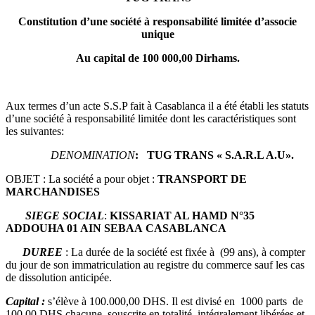
Constitution d’une société à responsabilité limitée d’associe
unique
Au capital de 100 000,00
Dirhams.
Aux termes d’un acte S.S.P fait à Casablanca il a été établi les statuts
d’une société à responsabilité limitée dont les caractéristiques sont
les suivantes:
DENOMINATION
: TUG TRANS
« S.A.R.L A.U».
OBJET : La société a pour objet :
TRANSPORT DE
MARCHANDISES
SIEGE SOCIAL
:
KISSARIAT AL HAMD N°35
ADDOUHA 01 AIN SEBAA
CASABLANCA
DUREE
: La durée de la société est fixée à (99 ans), à compter
du jour de son immatriculation au registre du commerce sauf les cas
de dissolution anticipée.
Capital :
s’élève à 100.000,00 DHS. Il est divisé en 1000 parts de
100,00 DHS chacune, souscrite en totalité, intégralement libérées et