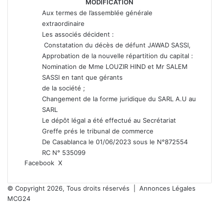
MODIFICATION
Aux termes de l’assemblée générale
extraordinaire
Les associés décident :
Constatation du décès de défunt JAWAD SASSI,
Approbation de la nouvelle répartition du capital :
Nomination de Mme LOUZIR HIND et Mr SALEM
SASSI en tant que gérants
de la société ;
Changement de la forme juridique du SARL A.U au
SARL
Le dépôt légal a été effectué au Secrétariat
Greffe prés le tribunal de commerce
De Casablanca le 01/06/2023 sous le N°872554
RC N° 535099
Facebook
X
L
T
P
R
V
P
I
i
u
i
e
K
a
m
n
m
n
d
o
r
p
© Copyright 2026, Tous droits réservés |
Annonces Légales
k
b
t
d
n
t
r
MCG24
e
l
e
i
t
a
i
Facebook
X
WhatsApp
Telegram
d
r
r
t
a
g
m