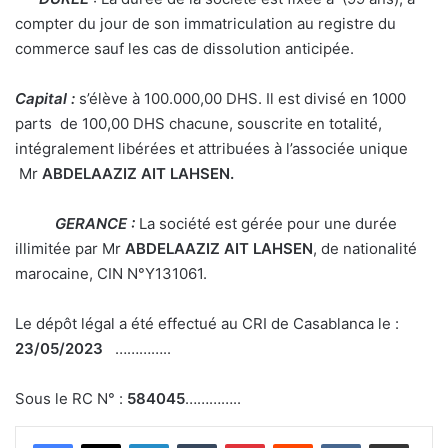
compter du jour de son immatriculation au registre du
commerce sauf les cas de dissolution anticipée.
Capital :
s’élève à 100.000,00 DHS. Il est divisé en 1000
parts de 100,00 DHS chacune, souscrite en totalité,
intégralement libérées et attribuées à l’associée unique
Mr
ABDELAAZIZ AIT LAHSEN.
GERANCE :
La société est gérée pour une durée
illimitée par Mr
ABDELAAZIZ AIT LAHSEN
, de nationalité
marocaine, CIN N°Y131061.
Le dépôt légal a été effectué au CRI de Casablanca le :
23/05/2023
…………..
Sous le RC N° :
584045
…………..
Linkedin
Tumblr
Pinterest
Reddit
VKontakte
Partager par email