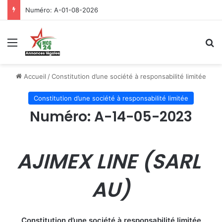
Numéro: A-01-08-2026
Menu
R
Accueil
/
Constitution d’une société à responsabilité limitée
Constitution d’une société à responsabilité limitée
Numéro: A-14-05-2023
AJIMEX LINE (SARL
AU)
Constitution d’une société à responsabilité limitée