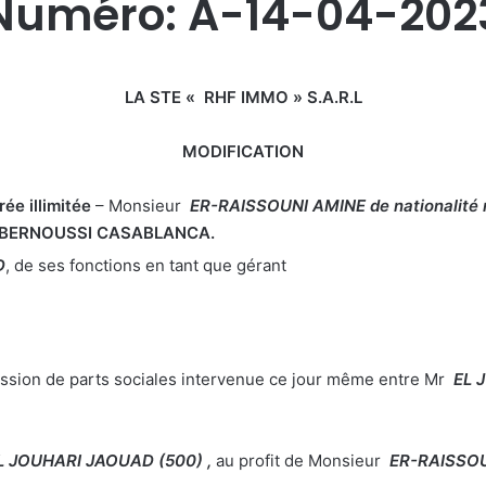
Numéro: A-14-04-202
LA STE « RHF IMMO » S.A.R.L
MODIFICATION
ée illimitée
– Monsieur
ER-RAISSOUNI AMINE
de nationalité
DI BERNOUSSI CASABLANCA
.
D
, de ses fonctions en tant que gérant
ession de parts sociales intervenue ce jour même entre Mr
EL 
L JOUHARI JAOUAD
(500)
,
au profit de Monsieur
ER-RAISSO