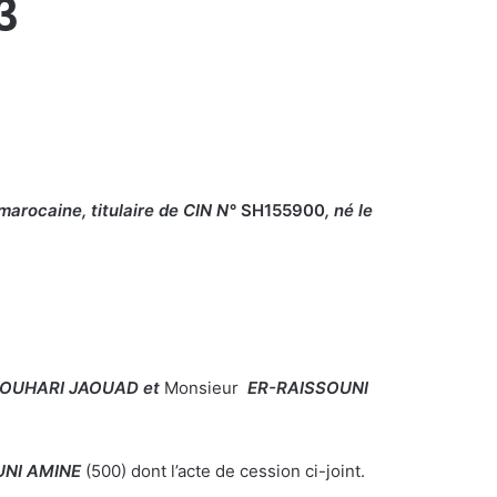
3
marocaine, titulaire de CIN N°
SH155900
, né le
JOUHARI JAOUAD
et
Monsieur
ER-RAISSOUNI
UNI AMINE
(500) dont l’acte de cession ci-joint.