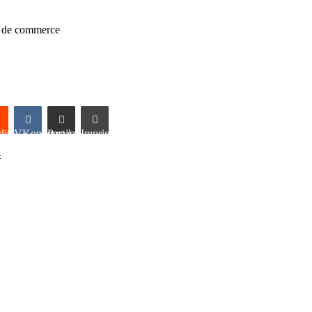
al de commerce
it
VKontakte
Partager par email
Imprimer
4