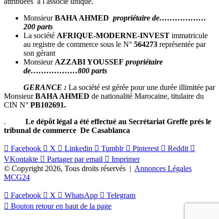
attribuées a l associé unique.
Monsieur
BAHA AHMED
propriétaire de………………
200 parts
La société
AFRIQUE-MODERNE-INVEST
immatricule
au registre de commerce sous le N°
564273
représentée par
son gérant
Monsieur
AZZABI YOUSSEF
propriétaire
de………………800 parts
GERANCE :
La société est gérée pour une durée illimitée par
Monsieur
BAHA AHMED
de nationalité Marocaine, titulaire du
CIN N°
PB102691
.
.
Le dépôt légal a été effectué au Secrétariat Greffe prés le
tribunal de commerce De Casablanca
Facebook
X
Linkedin
Tumblr
Pinterest
Reddit
VKontakte
Partager par email
Imprimer
© Copyright 2026, Tous droits réservés |
Annonces Légales
MCG24
Facebook
X
WhatsApp
Telegram
Bouton retour en haut de la page