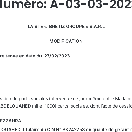
Numéro: A-03-03-202
LA STE « BRETIZ GROUPE » S.A.R.L
MODIFICATION
naire tenue en date du 27/02/2023
ession de parts sociales intervenue ce jour même entre Madam
 ABDELOUAHED
mille (1000) parts sociales, dont l’acte de cessio
 EZZAHRA.
DELOUAHED,
titulaire
du CIN N° BK242753
en qualité de gérant d