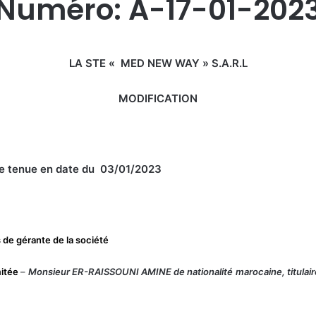
Numéro: A-17-01-202
LA STE « MED NEW WAY » S.A.R.L
MODIFICATION
re tenue en date du 03/01/2023
 de gérante de la société
mitée
–
Monsieur
ER-RAISSOUNI AMINE
de nationalité
marocaine, titulai