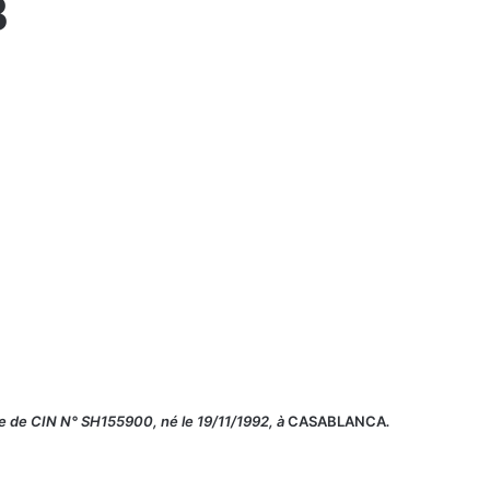
3
re de CIN N° SH155900, né le 19/11/1992, à
CASABLANCA
.